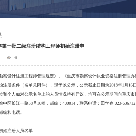
果
8年第一批二级注册结构工程师初始注册申
49
设计注册工程师管理规定》、《重庆市勘察设计执业资格注册管理办法
始注册条件（名单见附件），现予以公示，公示截止日期为2018年1月16
个人如对公示名单上的人员情况持有异议，均可在公示期间向重庆市勘
中区长江一路58号16楼，邮编：400014，联系电话：田学春 023-63
邮编和电话。
初始注册人员名单