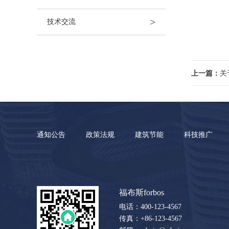
>
技术交流
上一篇：
关
通知公告
政策法规
建筑节能
科技推广
福布斯forbos
电话：400-123-4567
传真：+86-123-4567