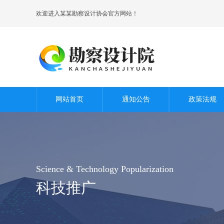
欢迎进入某某勘察设计协会官方网站！
网站首页
通知公告
政策法规
Science & Technology Popularization
科技推广